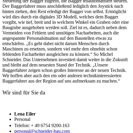
Steuerung der Bagger zugreift, die Bagger teilautomatisiert steuern.
Der Baggerfahrer muss anschließend lediglich den Joystick nach
hinten ziehen, den Rest erledigt der Bagger von selbst. Ermöglicht
wird dies durch ein digitales 3D Modell, welches dem Bagger
vorgibt, wie tief, breit und in welchem Winkel ein Graben oder eine
Baugrube ausgehoben werden soll. Ziel ist es, dadurch neben dem
Vermeiden von Fehlern und unnötigen Nacharbeiten, auch die
angespannte Personalsituation auf den Baustellen etwas zu
entschärfen. „Es geht dabei nicht darum Menschen durch
Maschinen zu ersetzen, sondern viel mehr den ohnehin schon
fehlenden Facharbeiter ausgleichen zu können.“ So Michel
Schneider. Das Unternehmen investiert damit weiter in die Zukunft
und bleibt auf dem neuesten Stand der Technik. „Unsere
Baggerfahrer zeigen schon großes Interesse an der neuen Technik.
Wir hoffen aber auch den ein oder anderen technikinteressierten
Baggerfahrer aus der Region auf uns aufmerksam zu machen.“
Wir sind für Sie da
Lena Eiler
Personal
Telefon: + 49 6754 9200-163
personal@schneider-bau.com