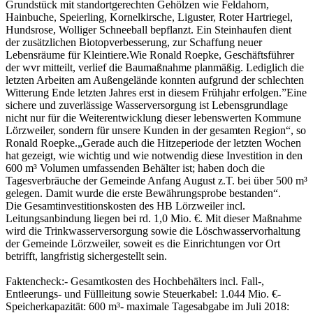
Grundstück mit standortgerechten Gehölzen wie Feldahorn,
Hainbuche, Speierling, Kornelkirsche, Liguster, Roter Hartriegel,
Hundsrose, Wolliger Schneeball bepflanzt. Ein Steinhaufen dient
der zusätzlichen Biotopverbesserung, zur Schaffung neuer
Lebensräume für Kleintiere.Wie Ronald Roepke, Geschäftsführer
der wvr mitteilt, verlief die Baumaßnahme planmäßig. Lediglich die
letzten Arbeiten am Außengelände konnten aufgrund der schlechten
Witterung Ende letzten Jahres erst in diesem Frühjahr erfolgen.”Eine
sichere und zuverlässige Wasserversorgung ist Lebensgrundlage
nicht nur für die Weiterentwicklung dieser lebenswerten Kommune
Lörzweiler, sondern für unsere Kunden in der gesamten Region“, so
Ronald Roepke.„Gerade auch die Hitzeperiode der letzten Wochen
hat gezeigt, wie wichtig und wie notwendig diese Investition in den
600 m³ Volumen umfassenden Behälter ist; haben doch die
Tagesverbräuche der Gemeinde Anfang August z.T. bei über 500 m³
gelegen. Damit wurde die erste Bewährungsprobe bestanden“.
Die Gesamtinvestitionskosten des HB Lörzweiler incl.
Leitungsanbindung liegen bei rd. 1,0 Mio. €. Mit dieser Maßnahme
wird die Trinkwasserversorgung sowie die Löschwasservorhaltung
der Gemeinde Lörzweiler, soweit es die Einrichtungen vor Ort
betrifft, langfristig sichergestellt sein.
Faktencheck:- Gesamtkosten des Hochbehälters incl. Fall-,
Entleerungs- und Füllleitung sowie Steuerkabel: 1.044 Mio. €-
Speicherkapazität: 600 m³- maximale Tagesabgabe im Juli 2018: