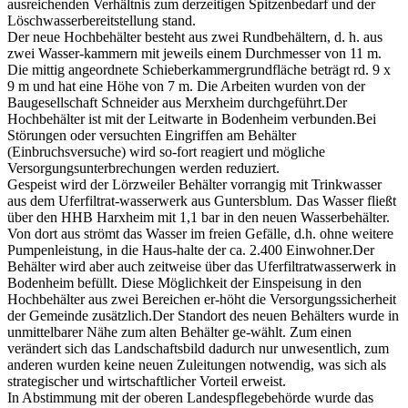
ausreichenden Verhältnis zum derzeitigen Spitzenbedarf und der
Löschwasserbereitstellung stand.
Der neue Hochbehälter besteht aus zwei Rundbehältern, d. h. aus
zwei Wasser-kammern mit jeweils einem Durchmesser von 11 m.
Die mittig angeordnete Schieberkammergrundfläche beträgt rd. 9 x
9 m und hat eine Höhe von 7 m. Die Arbeiten wurden von der
Baugesellschaft Schneider aus Merxheim durchgeführt.Der
Hochbehälter ist mit der Leitwarte in Bodenheim verbunden.Bei
Störungen oder versuchten Eingriffen am Behälter
(Einbruchsversuche) wird so-fort reagiert und mögliche
Versorgungsunterbrechungen werden reduziert.
Gespeist wird der Lörzweiler Behälter vorrangig mit Trinkwasser
aus dem Uferfiltrat-wasserwerk aus Guntersblum. Das Wasser fließt
über den HHB Harxheim mit 1,1 bar in den neuen Wasserbehälter.
Von dort aus strömt das Wasser im freien Gefälle, d.h. ohne weitere
Pumpenleistung, in die Haus-halte der ca. 2.400 Einwohner.Der
Behälter wird aber auch zeitweise über das Uferfiltratwasserwerk in
Bodenheim befüllt. Diese Möglichkeit der Einspeisung in den
Hochbehälter aus zwei Bereichen er-höht die Versorgungssicherheit
der Gemeinde zusätzlich.Der Standort des neuen Behälters wurde in
unmittelbarer Nähe zum alten Behälter ge-wählt. Zum einen
verändert sich das Landschaftsbild dadurch nur unwesentlich, zum
anderen wurden keine neuen Zuleitungen notwendig, was sich als
strategischer und wirtschaftlicher Vorteil erweist.
In Abstimmung mit der oberen Landespflegebehörde wurde das